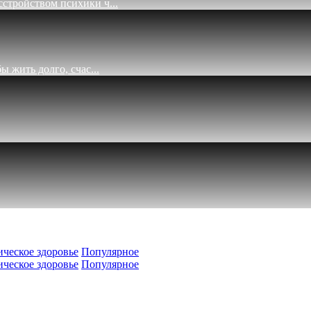
стройством психики ч...
 жить долго, счас...
ческое здоровье
Популярное
ческое здоровье
Популярное