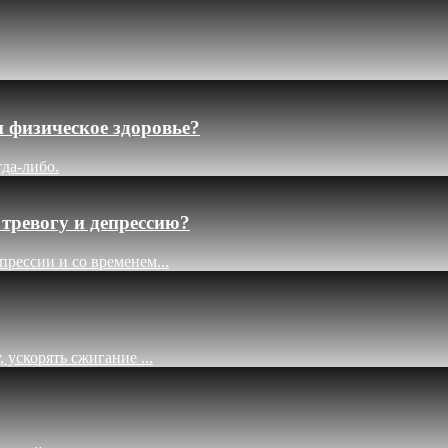
 физическое здоровье?
гда-либо.
тревогу и депрессию?
рессии и со временем...
ускорять сжигание ...