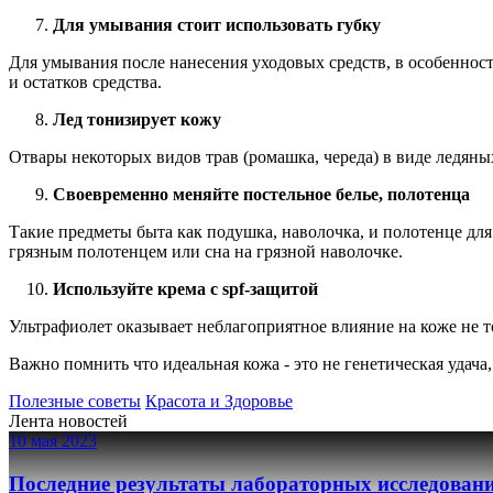
Для умывания стоит использовать губку
Для умывания после нанесения уходовых средств, в особеннос
и остатков средства.
Лед тонизирует кожу
Отвары некоторых видов трав (ромашка, череда) в виде ледян
Своевременно меняйте постельное белье, полотенца
Такие предметы быта как подушка, наволочка, и полотенце дл
грязным полотенцем или сна на грязной наволочке.
Используйте крема с spf-защитой
Ультрафиолет оказывает неблагоприятное влияние на коже не т
Важно помнить что идеальная кожа - это не генетическая удача,
Полезные советы
Красота и Здоровье
Лента новостей
10 мая 2023
Последние результаты лабораторных исследован