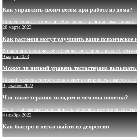
Как управлять своим весом при работе из дома?
Придерживаться своих целей в фитнесе, работая дома, сложно.
28 марта 2023
Как растения могут улучшить ваше психическое и
В наши дни психическое и физическое здоровье важнее, чем ко
9 марта 2023
Может ли низкий уровень тестостерона вызывать 
Низкий уровень тестостерона может имитировать симптомы деп
9 декабря 2022
Что такое терапия холодом и чем она полезна?
Холод, учитывая его способность укреплять иммунную систему, 
4 ноября 2022
Как быстро и легко выйти из депрессии