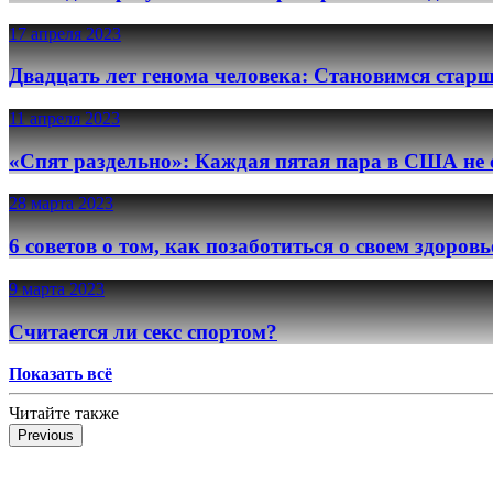
17 апреля 2023
Двадцать лет генома человека: Становимся старш
11 апреля 2023
«Спят раздельно»: Каждая пятая пара в США не с
28 марта 2023
6 советов о том, как позаботиться о своем здоров
9 марта 2023
Считается ли секс спортом?
Показать всё
Читайте также
Previous