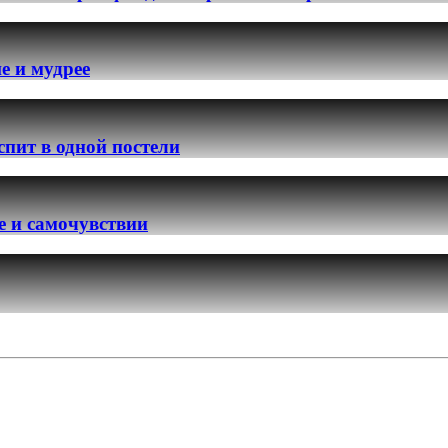
е и мудрее
пит в одной постели
ье и самочувствии