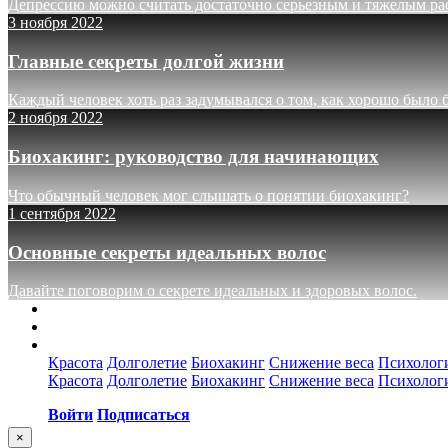
Депрессию можно считать достаточно серьезным и тяжелым рас
3 ноября 2022
Главные секреты долгой жизни
Каждый человек хоть раз задумывался о том, как хорошо было бы
2 ноября 2022
Биохакинг: руководство для начинающих
Что обычный человек мог слышать о понятии биохакинг?
1 сентября 2022
Основные секреты идеальных волос
Давайте поговорим о секрете идеальных и здоровых волос.
О проекте
Реклама
Контакты
Красота
Долголетие
Биохакинг
Снижение веса
Психологи
Красота
Долголетие
Биохакинг
Снижение веса
Психологи
Войти
Подписаться
×