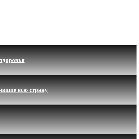
 здоровья
ившие всю страну