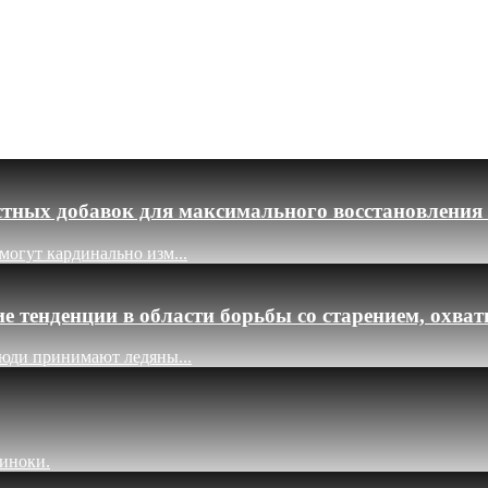
тных добавок для максимального восстановления
огут кардинально изм...
 тенденции в области борьбы со старением, охват
Люди принимают ледяны...
диноки.