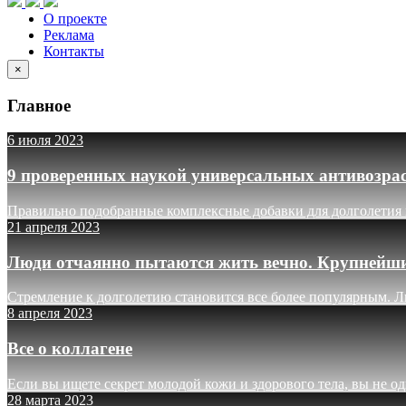
О проекте
Реклама
Контакты
×
Главное
6 июля 2023
9 проверенных наукой универсальных антивозрас
Правильно подобранные комплексные добавки для долголетия м
21 апреля 2023
Люди отчаянно пытаются жить вечно. Крупнейшие
Стремление к долголетию становится все более популярным. 
8 апреля 2023
Все о коллагене
Если вы ищете секрет молодой кожи и здорового тела, вы не о
28 марта 2023