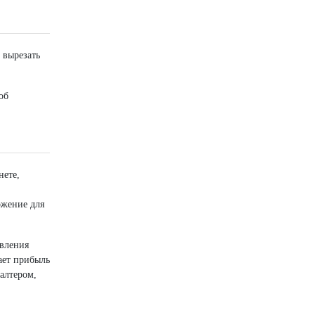
 вырезать
об
нете,
ожение для
авления
ает прибыль
алтером,