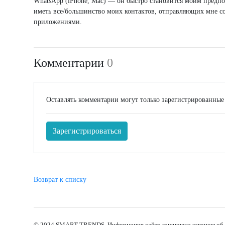
WhatsApp (iPhone, Mac) — он быстро становится моим пред
иметь все/большинство моих контактов, отправляющих мне со
приложениями.
Комментарии
0
Оставлять комментарии могут только зарегистрированные
Зарегистрироваться
Возврат к списку
© 2024 SMART-TRENDS. Информация сайта защищена законом об а