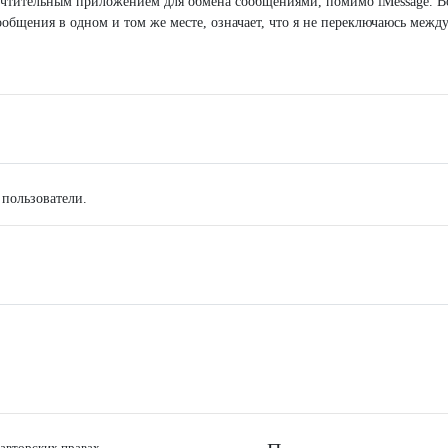
почтительным приложением для обмена сообщениями, помимо iMessage. 
общения в одном и том же месте, означает, что я не переключаюсь межд
 пользователи.
вторских правах.