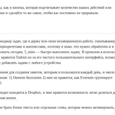
, как и кнопка, которая подсчитывает количество ваших действий или
е и сделайте то же самое, чтобы вас постоянно не прерывали.
енеджер задач, где я держу всю свою незавершенную работу, охватывающ
приоритетами и контекстами, поэтому я знаю, что нужно обработать и в
олнить сегодня, 5_mins — быстро выполнить задачу. В прошлом я исполь
е нравится Todoist из-за его чистого пользовательского интерфейса, возм
 добавлять задачи с любого устройства.
нием для создания заметок, которым я пользовался каждый день, и около
нам: 1) Onenote бесплатен 2) мне не нравится, как Evernote группирует
l.
видео находятся в Dropbox, и мне нравится возможность легко делиться 
вные копии.
е брать блоки текста или отдельные слова, которые можно активировать,