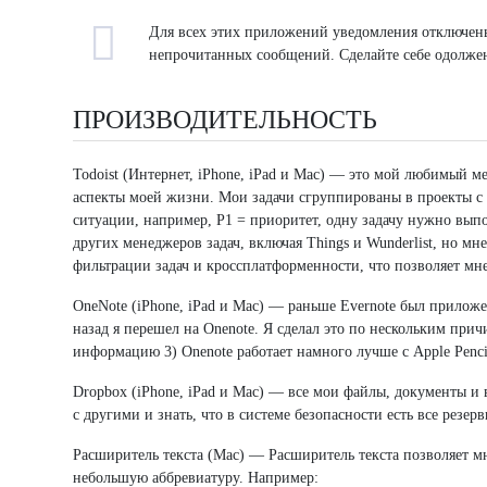
Для всех этих приложений уведомления отключены
непрочитанных сообщений. Сделайте себе одолжени
ПРОИЗВОДИТЕЛЬНОСТЬ
Todoist (Интернет, iPhone, iPad и Mac) — это мой любимый м
аспекты моей жизни. Мои задачи сгруппированы в проекты с 
ситуации, например, P1 = приоритет, одну задачу нужно вып
других менеджеров задач, включая Things и Wunderlist, но мн
фильтрации задач и кроссплатформенности, что позволяет мне
OneNote (iPhone, iPad и Mac) — раньше Evernote был приложе
назад я перешел на Onenote. Я сделал это по нескольким причи
информацию 3) Onenote работает намного лучше с Apple Penci
Dropbox (iPhone, iPad и Mac) — все мои файлы, документы и 
с другими и знать, что в системе безопасности есть все резер
Расширитель текста (Mac) — Расширитель текста позволяет мн
небольшую аббревиатуру. Например: