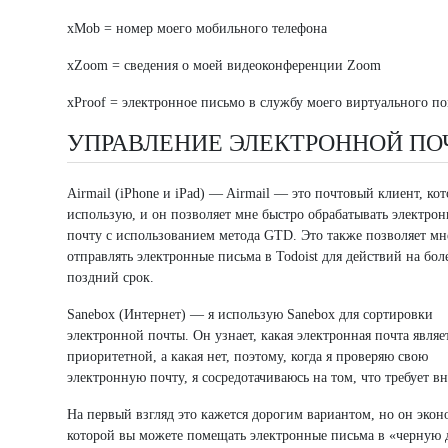
xMob = номер моего мобильного телефона
xZoom = сведения о моей видеоконференции Zoom
xProof = электронное письмо в службу моего виртуального п
УПРАВЛЕНИЕ ЭЛЕКТРОННОЙ ПО
Airmail (iPhone и iPad) — Airmail — это почтовый клиент, ко
использую, и он позволяет мне быстро обрабатывать электро
почту с использованием метода GTD. Это также позволяет мн
отправлять электронные письма в Todoist для действий на бол
поздний срок.
Sanebox (Интернет) — я использую Sanebox для сортировки
электронной почты. Он узнает, какая электронная почта являе
приоритетной, а какая нет, поэтому, когда я проверяю свою
электронную почту, я сосредотачиваюсь на том, что требует в
На первый взгляд это кажется дорогим вариантом, но он эко
которой вы можете помещать электронные письма в «черную 