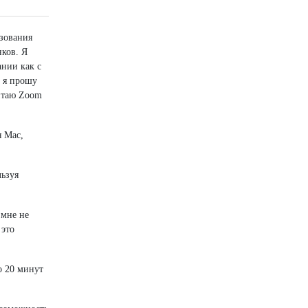
зования
нков. Я
ании как с
х я прошу
читаю Zoom
я Mac,
льзуя
 мне не
 это
о 20 минут