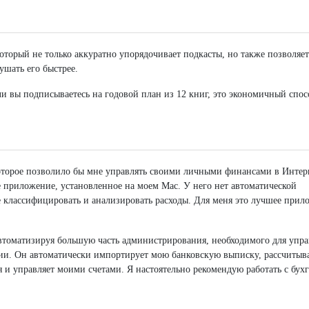
который не только аккуратно упорядочивает подкасты, но также позволяет
ушать его быстрее.
ли вы подписываетесь на годовой план из 12 книг, это экономичный спос
оторое позволило бы мне управлять своими личными финансами в Интер
 приложение, установленное на моем Mac. У него нет автоматической
е классифицировать и анализировать расходы. Для меня это лучшее прил
автоматизируя большую часть администрирования, необходимого для упр
ии. Он автоматически импортирует мою банковскую выписку, рассчитыв
 и управляет моими счетами. Я настоятельно рекомендую работать с бухг