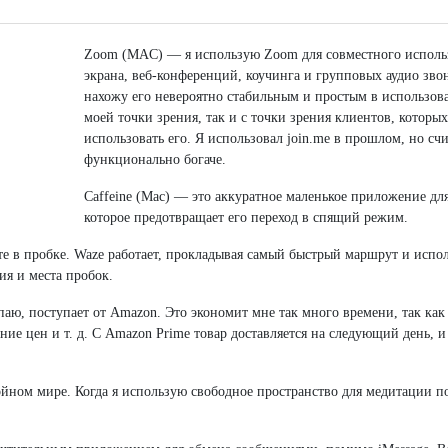
Zoom (MAC) — я использую Zoom для совместного исполь
экрана, веб-конференций, коучинга и групповых аудио зво
нахожу его невероятно стабильным и простым в использов
моей точки зрения, так и с точки зрения клиентов, которы
использовать его. Я использовал join.me в прошлом, но с
функционально богаче.
Caffeine (Mac) — это аккуратное маленькое приложение дл
которое предотвращает его переход в спящий режим.
ете в пробке. Waze работает, прокладывая самый быстрый маршрут и испо
ия и места пробок.
аю, поступает от Amazon. Это экономит мне так много времени, так как
ие цен и т. д. С Amazon Prime товар доставляется на следующий день, и
ойном мире. Когда я использую свободное пространство для медитации п